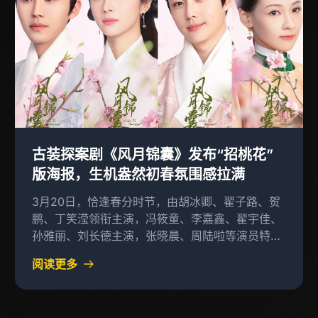
古装探案剧《风月锦囊》发布“招桃花”
版海报，生机盎然初春氛围感拉满
3月20日，恰逢春分时节，由胡冰卿、翟子路、贺
鹏、丁笑滢领衔主演，冯筱童、李嘉鑫、翟宇佳、
孙雅丽、刘长德主演，张晓晨、周陆啦等演员特别
出演的古装探案剧《风月锦囊
阅读更多